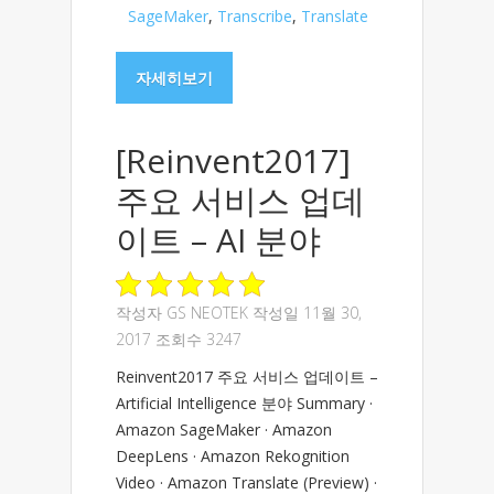
SageMaker
,
Transcribe
,
Translate
자세히보기
[Reinvent2017]
주요 서비스 업데
이트 – AI 분야
작성자
GS NEOTEK
작성일 11월 30,
2017 조회수 3247
Reinvent2017 주요 서비스 업데이트 –
Artificial Intelligence 분야 Summary ·
Amazon SageMaker · Amazon
DeepLens · Amazon Rekognition
Video · Amazon Translate (Preview) ·