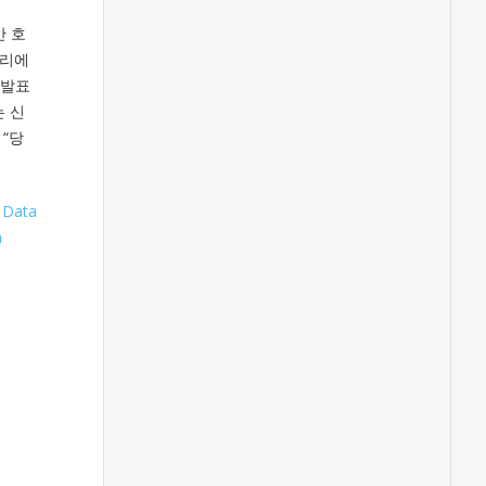
안 호
자리에
 발표
 신
 “당
,
Data
n