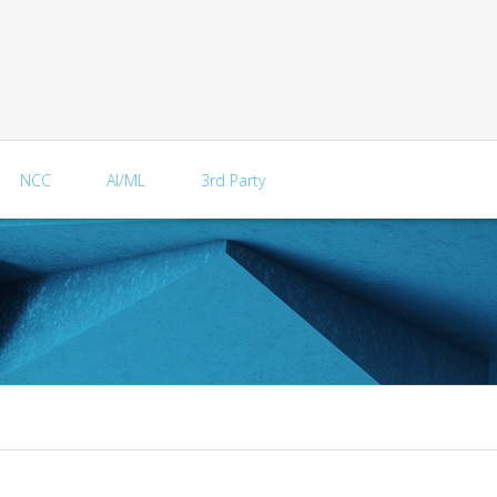
NCC
AI/ML
3rd Party