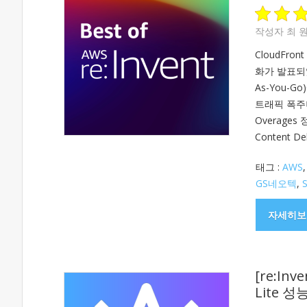
작성자
최 
CloudFron
화가 발표되었
As-You-
트래픽 폭주
Overages 정
Content De
태그 :
AWS
GS네오텍
,
S
자세히보
[re:In
Lite 성