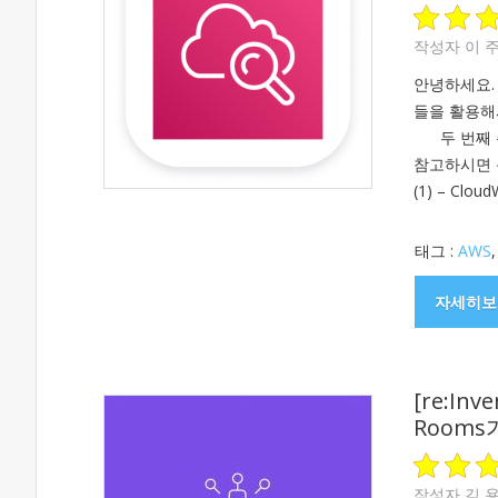
작성자
이 
안녕하세요. 
들을 활용해서
두 번째 주제는
참고하시면
(1) – Cl
태그 :
AWS
자세히보
[re:Inv
Room
작성자
김 