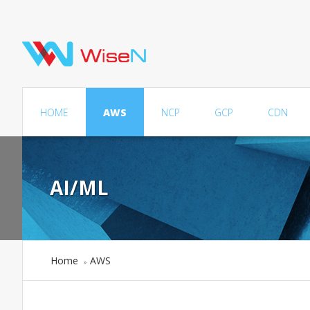
HOME
AWS
NCP
GCP
CDN
AI/ML
Home
AWS
»