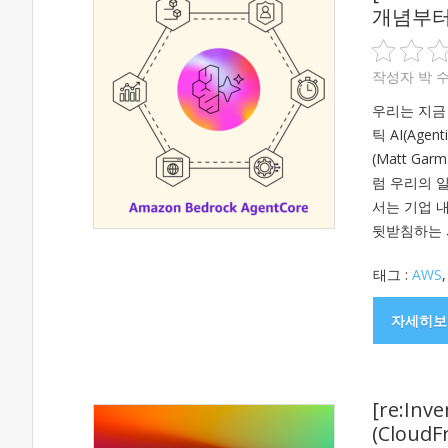
개념부터 최
작성자
박 
우리는 지금
틱 AI(Age
(Matt G
럼 우리의 
서는 기업 
뒷받침하는 
태그 :
AWS
자세히보
[re:I
(CloudF