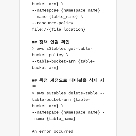
bucket-arn} \

--namespcae {namespace_name}

--name {table_name} \

--resource-policy 
file://{file_location}

## 정책 연결 확인
> aws s3tables get-table-
bucket-policy \

--table-bucket-arn {table-
bucket-arn}

## 특정 계정으로 테이블을 삭제 시
도
> aws s3tables delete-table --
table-bucket-arn {table-
bucket-arn} \

--namespace {namespace_name} -
-name {table_name}

An error occurred 