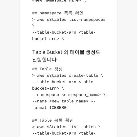
<new_namespace_name> \

## namespace 목록 확인

> aws s3tables list-namespaces 
\

--table-bucket-arn <table-
bucket-arn> \
Table Bucket 의
테이블 생성
도
진행합니다.
## Table 생성

> aws s3tables create-table \

--table-bucket-arn <table-
bucket-arn> \

--namespace <namespace_name> \

--name <new_table_name> --
format ICEBERG

## Table 목록 확인

> aws s3tables list-tables \

--table-bucket-arn <table-