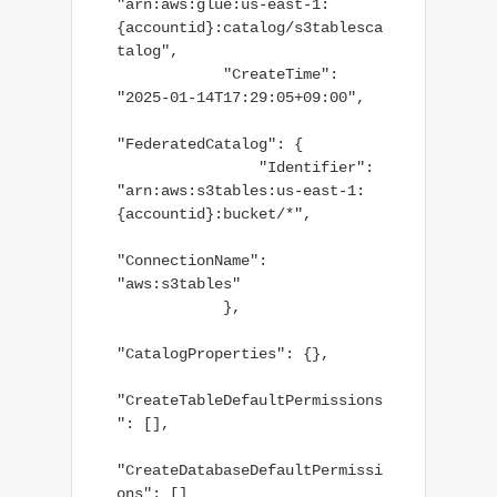
"arn:aws:glue:us-east-1:
{accountid}:catalog/s3tablesca
talog",

            "CreateTime": 
"2025-01-14T17:29:05+09:00",

"FederatedCatalog": {

                "Identifier": 
"arn:aws:s3tables:us-east-1:
{accountid}:bucket/*",

"ConnectionName": 
"aws:s3tables"

            },

"CatalogProperties": {},

"CreateTableDefaultPermissions
": [],

"CreateDatabaseDefaultPermissi
ons": []
