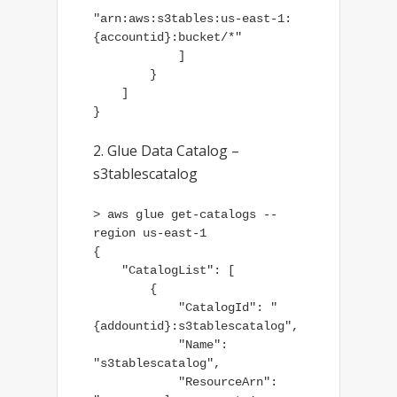
"arn:aws:s3tables:us-east-1:
{accountid}:bucket/*"

            ]

        }

    ]

}
Glue Data Catalog –
s3tablescatalog
> aws glue get-catalogs --
region us-east-1

{

    "CatalogList": [

        {

            "CatalogId": "
{addountid}:s3tablescatalog",

            "Name": 
"s3tablescatalog",

            "ResourceArn": 