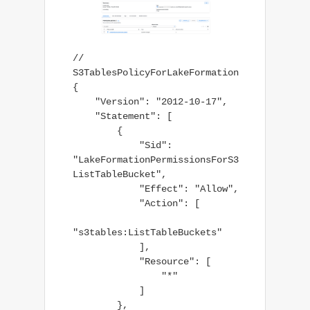
// 
S3TablesPolicyForLakeFormation

{

    "Version": "2012-10-17",

    "Statement": [

        {

            "Sid": 
"LakeFormationPermissionsForS3
ListTableBucket",

            "Effect": "Allow",

            "Action": [

"s3tables:ListTableBuckets"

            ],

            "Resource": [

                "*"

            ]

        },
