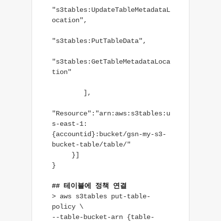
"s3tables:UpdateTableMetadataL
ocation",

"s3tables:PutTableData",

"s3tables:GetTableMetadataLoca
tion"

        ],

"Resource":"arn:aws:s3tables:u
s-east-1:
{accountid}:bucket/gsn-my-s3-
bucket-table/table/"

     }]

}

## 테이블에 정책 연결
> aws s3tables put-table-
policy \

--table-bucket-arn {table-