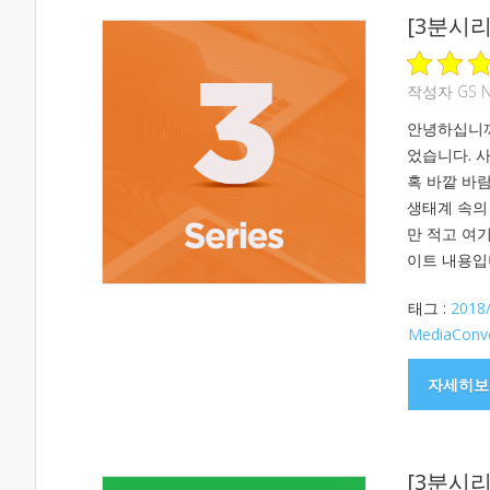
[3분시리
작성자
GS 
안녕하십니까
었습니다. 
혹 바깥 바
생태계 속의 
만 적고 여
이트 내용입니
태그 :
2018
MediaConv
자세히보
[3분시리