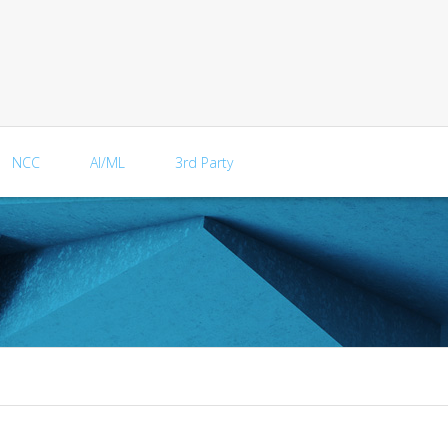
NCC
AI/ML
3rd Party