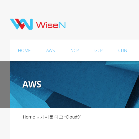
HOME
AWS
NCP
GCP
CDN
AWS
Home
게시물 태그
Cloud9"
»
"