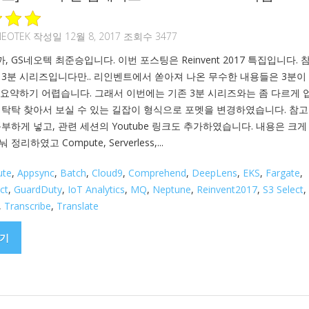
NEOTEK
작성일 12월 8, 2017 조회수 3477
 GS네오텍 최준승입니다. 이번 포스팅은 Reinvent 2017 특집입니다. 
 3분 시리즈입니다만.. 리인벤트에서 쏟아져 나온 무수한 내용들은 3분이
 요약하기 어렵습니다. 그래서 이번에는 기존 3분 시리즈와는 좀 다르게 
 탁탁 찾아서 보실 수 있는 길잡이 형식으로 포멧을 변경하였습니다. 참고
부하게 넣고, 관련 세션의 Youtube 링크도 추가하였습니다. 내용은 크게
정리하였고 Compute, Serverless,...
ute
,
Appsync
,
Batch
,
Cloud9
,
Comprehend
,
DeepLens
,
EKS
,
Fargate
,
ct
,
GuardDuty
,
IoT Analytics
,
MQ
,
Neptune
,
Reinvent2017
,
S3 Select
,
,
Transcribe
,
Translate
기