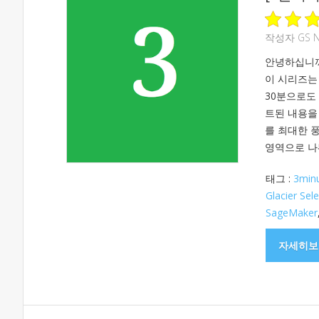
작성자
GS 
안녕하십니까,
이 시리즈는
30분으로도
트된 내용을
를 최대한 풍
영역으로 나눠 
태그 :
3min
Glacier Sele
SageMaker
자세히보