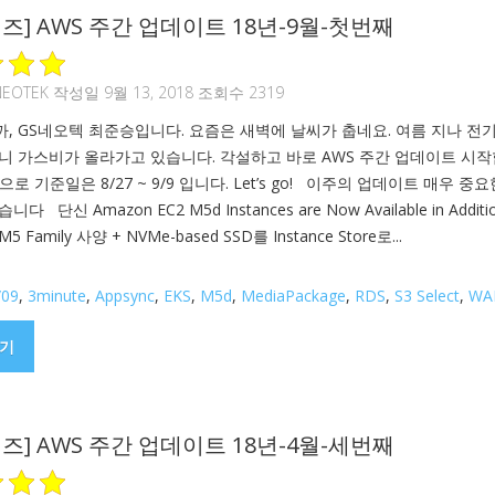
즈] AWS 주간 업데이트 18년-9월-첫번째
NEOTEK
작성일 9월 13, 2018 조회수 2319
, GS네오텍 최준승입니다. 요즘은 새벽에 날씨가 춥네요. 여름 지나 전
니 가스비가 올라가고 있습니다. 각설하고 바로 AWS 주간 업데이트 시
으로 기준일은 8/27 ~ 9/9 입니다. Let’s go! 이주의 업데이트 매우 중요
 단신 Amazon EC2 M5d Instances are Now Available in Additio
M5 Family 사양 + NVMe-based SSD를 Instance Store로...
/09
,
3minute
,
Appsync
,
EKS
,
M5d
,
MediaPackage
,
RDS
,
S3 Select
,
WA
기
즈] AWS 주간 업데이트 18년-4월-세번째