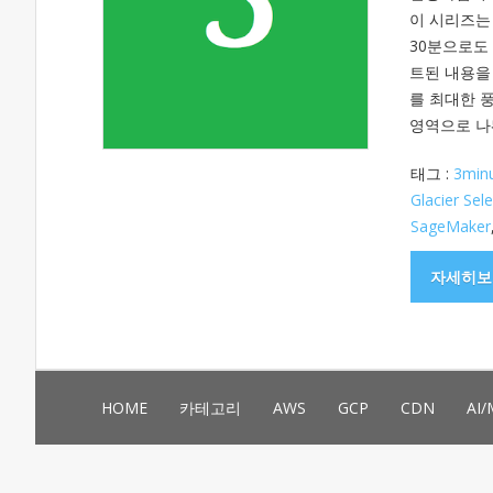
이 시리즈는
30분으로도
트된 내용을
를 최대한 풍
영역으로 나눠 
태그 :
3min
Glacier Sele
SageMaker
자세히보
HOME
카테고리
AWS
GCP
CDN
AI/