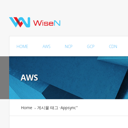
HOME
AWS
NCP
GCP
CDN
AWS
Home
게시물 태그
Appsync"
»
"