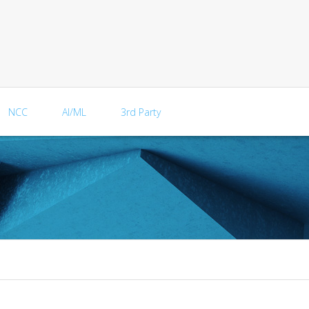
NCC
AI/ML
3rd Party