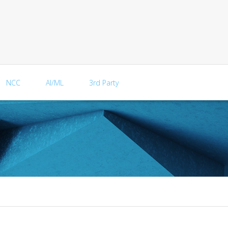
NCC
AI/ML
3rd Party