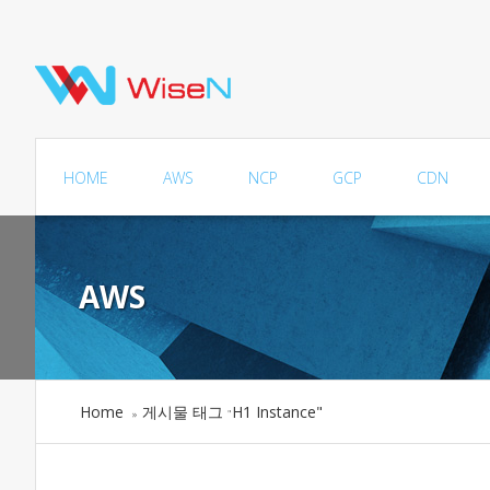
HOME
AWS
NCP
GCP
CDN
AWS
Home
게시물 태그
H1 Instance"
»
"