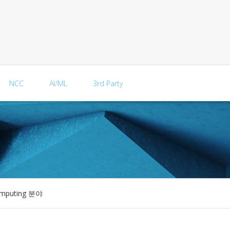
NCC
AI/ML
3rd Party
mputing 분야