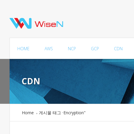
HOME
AWS
NCP
GCP
CDN
CDN
Home
게시물 태그
Encryption"
»
"