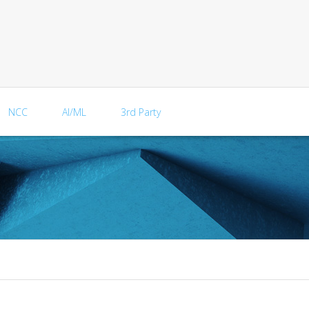
NCC
AI/ML
3rd Party