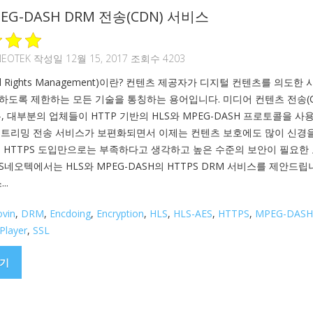
PEG-DASH DRM 전송(CDN) 서비스
NEOTEK
작성일 12월 15, 2017 조회수 4203
tal Rights Management)이란? 컨텐츠 제공자가 디지털 컨텐츠를 의도한
하도록 제한하는 모든 기술을 통칭하는 용어입니다. 미디어 컨텐츠 전송(C
, 대부분의 업체들이 HTTP 기반의 HLS와 MPEG-DASH 프로토콜을 사
스트리밍 전송 서비스가 보편화되면서 이제는 컨텐츠 보호에도 많이 신경을
. HTTPS 도입만으로는 부족하다고 생각하고 높은 수준의 보안이 필요한
S네오텍에서는 HLS와 MPEG-DASH의 HTTPS DRM 서비스를 제안드립
..
ovin
,
DRM
,
Encdoing
,
Encryption
,
HLS
,
HLS-AES
,
HTTPS
,
MPEG-DASH
Player
,
SSL
기