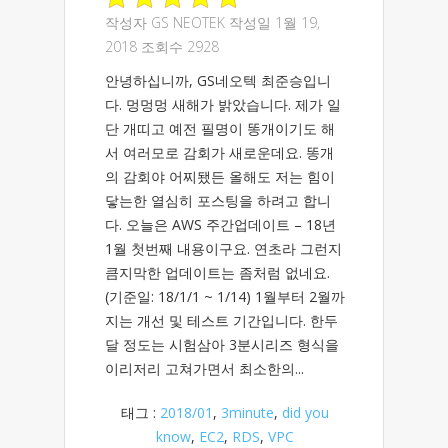
작성자
GS NEOTEK
작성일 1월 19,
2018 조회수 2928
안녕하십니까, GS네오텍 최준승입니
다. 멍멍멍 새해가 밝았습니다. 제가 일
단 개띠고 예전 필명이 똥개이기도 해
서 여러모로 감회가 새로운데요. 똥개
의 감회야 어찌됐든 올해도 저는 힘이
닿는한 열심히 포스팅을 하려고 합니
다. 오늘은 AWS 주간업데이트 – 18년
1월 첫번째 내용이구요. 연초라 그런지
큼지막한 업데이트는 좀처럼 없네요.
(기준일: 18/1/1 ~ 1/14) 1월부터 2월까
지는 개선 및 테스트 기간입니다. 한두
달 정도는 시험삼아 3분시리즈 형식을
이리저리 고쳐가면서 최소한의...
태그 :
2018/01
,
3minute
,
did you
know
,
EC2
,
RDS
,
VPC