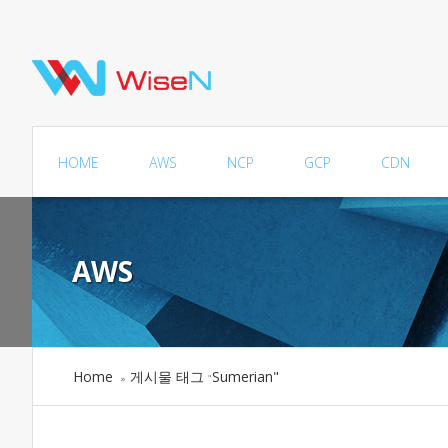
HOME
AWS
NCP
GCP
CDN
AWS
Home
게시물 태그
Sumerian"
»
"