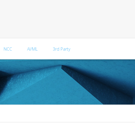
NCC
AI/ML
3rd Party