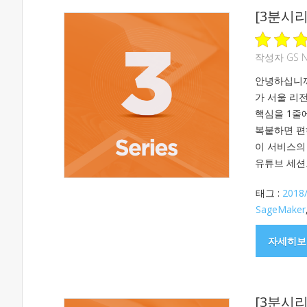
[3분시리
작성자
GS 
안녕하십니까,
가 서울 리
핵심을 1줄
복붙하면 편
이 서비스의 
유튜브 세션도
태그 :
2018
SageMaker
자세히보
[3분시리