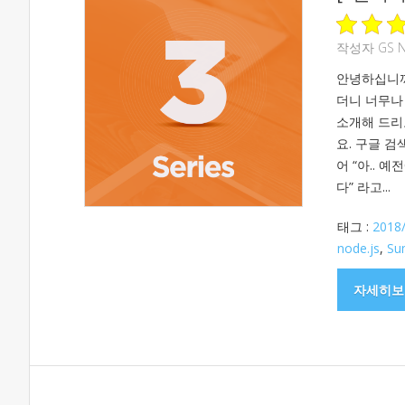
작성자
GS 
안녕하십니까
더니 너무나
소개해 드리
요. 구글 검
어 “아.. 
다” 라고...
태그 :
2018
node.js
,
Su
자세히보