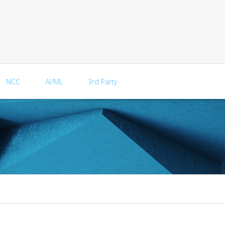
NCC
AI/ML
3rd Party