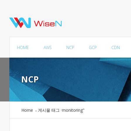
HOME
AWS
NCP
GCP
CDN
NCP
Home
게시물 태그
monitoring"
»
"