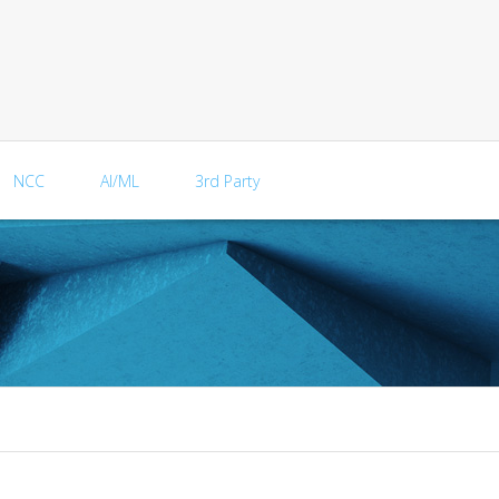
NCC
AI/ML
3rd Party