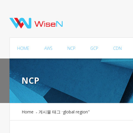
HOME
AWS
NCP
GCP
CDN
NCP
Home
게시물 태그
global region"
»
"