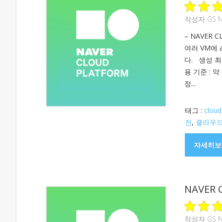
작성자
GS 
– NAVER 
여러 VM에 
다. 생성 최소
용 기준 : 약
정...
태그 :
cloud
전
,
클라우
자세히보
NAVER 
작성자
GS 