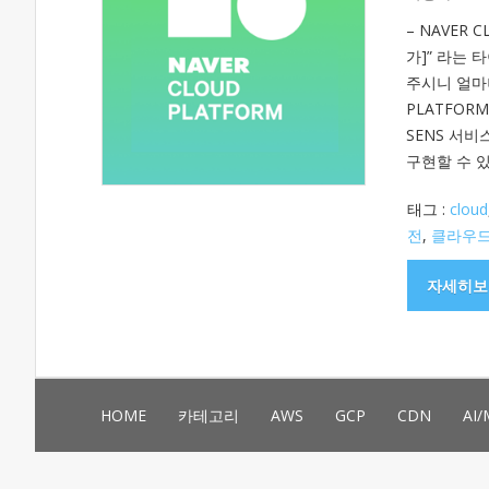
– NAVER 
가]” 라는
주시니 얼마나
PLATFORM 
SENS 서비
구현할 수 있는
태그 :
cloud
전
,
클라우
자세히보
HOME
카테고리
AWS
GCP
CDN
AI/