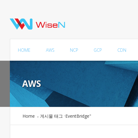
HOME
AWS
NCP
GCP
CDN
AWS
Home
게시물 태그
EventBridge"
»
"