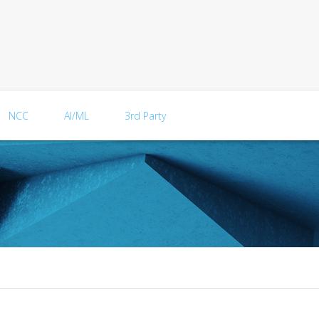
NCC
AI/ML
3rd Party