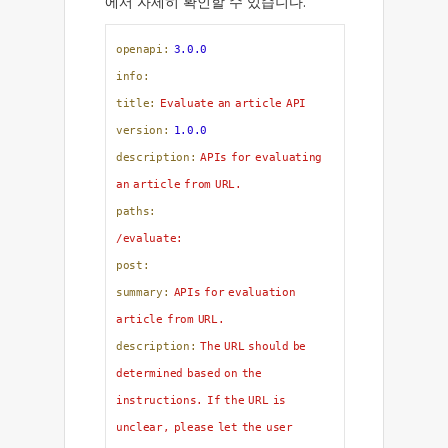
에서 자세히 확인할 수 있습니다.
openapi:
3.0
.0
info:
title:
Evaluate
an
article
API
version:
1.0
.0
description:
APIs
for
evaluating
an
article
from
URL.
paths:
/evaluate:
post:
summary:
APIs
for
evaluation
article
from
URL.
description:
The
URL
should
be
determined
based
on
the
instructions.
If
the
URL
is
unclear,
please
let
the
user