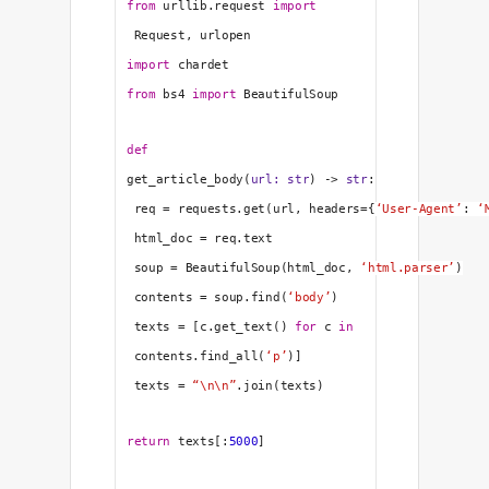
from
 urllib.request 
import
 Request, urlopen
import
 chardet
from
 bs4 
import
 BeautifulSoup
def
get_article_body
(
url: 
str
) -> 
str
:
 req = requests.get(url, headers={
‘User-Agent’
: 
‘
 html_doc = req.text
 soup = BeautifulSoup(html_doc, 
‘html.parser’
)
 contents = soup.find(
‘body’
)
 texts = [c.get_text() 
for
 c 
in
 contents.find_all(
‘p’
)]
 texts = 
“\n\n”
.join(texts)
return
 texts[:
5000
]