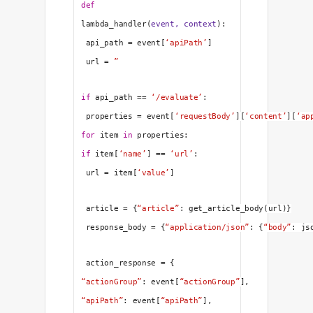
def
lambda_handler
(
event, context
):
 api_path = event[
‘apiPath’
]
 url = 
”
if
 api_path == 
‘/evaluate’
:
 properties = event[
‘requestBody’
][
‘content’
][
‘ap
for
 item 
in
 properties: 
if
 item[
‘name’
] == 
‘url’
:
 url = item[
‘value’
]
 article = {
“article”
: get_article_body(url)}
 response_body = {
“application/json”
: {
“body”
: js
 action_response = {
“actionGroup”
: event[
“actionGroup”
],
“apiPath”
: event[
“apiPath”
],