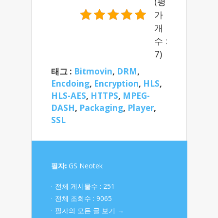
(평
가
개
수 :
7)
태그 :
Bitmovin
,
DRM
,
Encdoing
,
Encryption
,
HLS
,
HLS-AES
,
HTTPS
,
MPEG-
DASH
,
Packaging
,
Player
,
SSL
필자:
GS Neotek
전체 게시물수 : 251
전체 조회수 : 9065
필자의 모든 글 보기 →