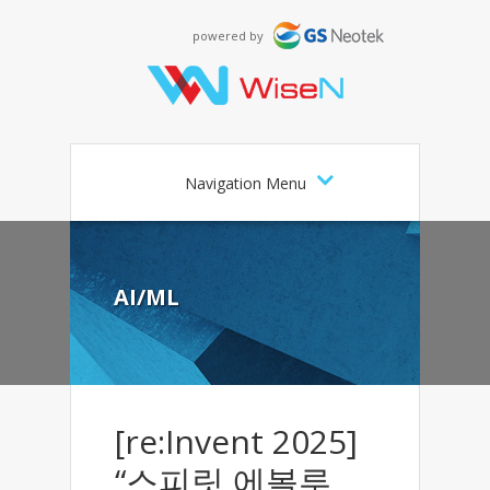
powered by
Navigation Menu
AI/ML
[re:Invent 2025]
“스피릿 에볼루