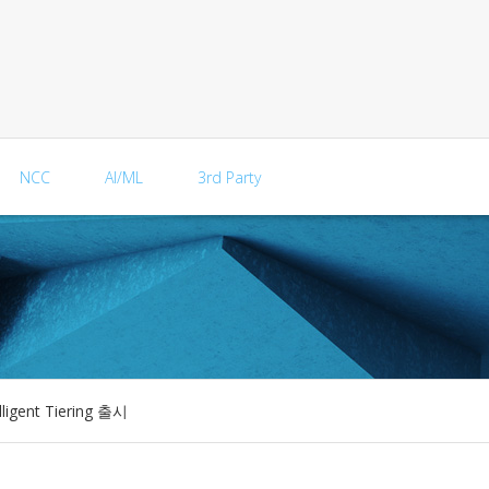
NCC
AI/ML
3rd Party
ligent Tiering 출시