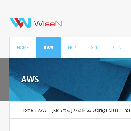
HOME
AWS
NCP
GCP
CDN
AWS
Home
AWS
[Re18특집] 새로운 S3 Storage Class – Intel
»
»