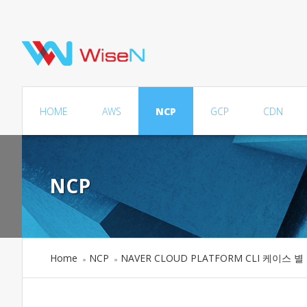
HOME
AWS
NCP
GCP
CDN
NCP
Home
NCP
NAVER CLOUD PLATFORM CLI 케이스 
»
»