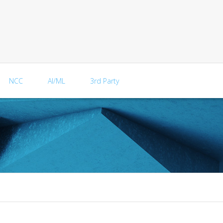
NCC
AI/ML
3rd Party