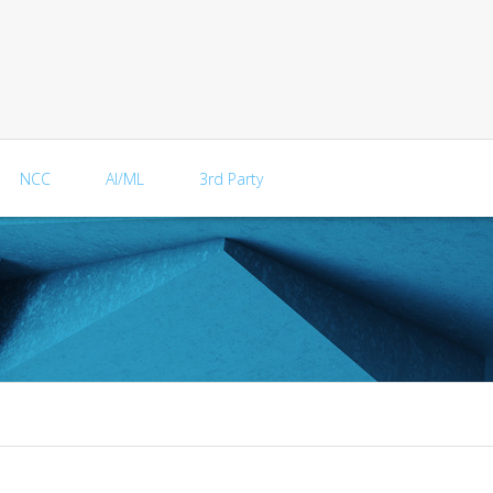
NCC
AI/ML
3rd Party