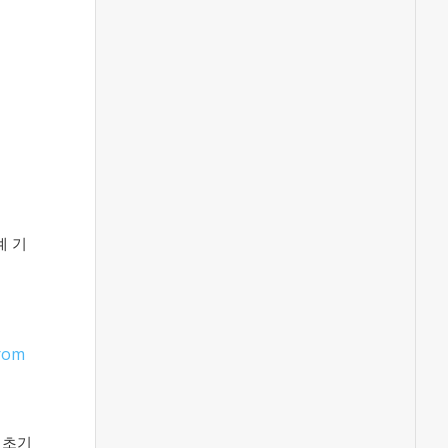
계 기
from
 초기