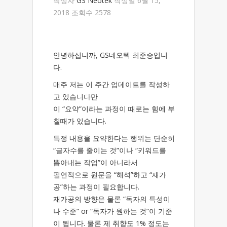
작성자
GS Neotek
작성일 6월 15,
2018 조회수 2578
안녕하십니까, GS네오텍 최준승입니
다.
매주 저는 이 주간 업데이트를 작성하
고 있습니다만
이 “요약”이라는 과정이 때로는 힘에 부
칠때가 있습니다.
특정 내용을 요약한다는 행위는 단순히
“글자수를 줄이는 것”이나 “키워드를
뽑아내는 작업”이 아니라서
필연적으로 원문을 “해석”하고 “재가
공”하는 과정이 필요합니다.
재가공의 방향은 물론 “독자의 특성이
나 수준” or “독자가 원하는 것”이 기준
이 됩니다. 물론 제 취향도 1% 정도는