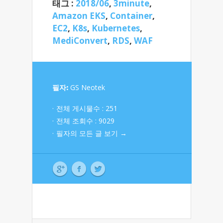
태그 :
2018/06
,
3minute
,
Amazon EKS
,
Container
,
EC2
,
K8s
,
Kubernetes
,
MediConvert
,
RDS
,
WAF
필자:
GS Neotek
전체 게시물수 : 251
전체 조회수 : 9029
필자의 모든 글 보기 →