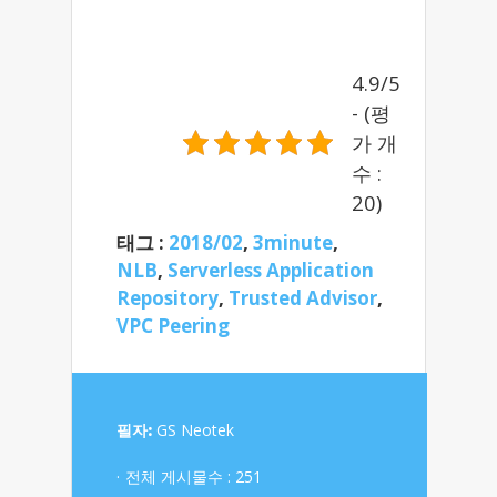
4.9/5
- (평
가 개
수 :
20)
태그 :
2018/02
,
3minute
,
NLB
,
Serverless Application
Repository
,
Trusted Advisor
,
VPC Peering
필자:
GS Neotek
전체 게시물수 : 251