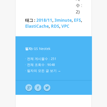
수 :
2)
태그 :
2018/11
,
3minute
,
EFS
,
ElastiCache
,
RDS
,
VPC
필자:
GS Neotek
전체 게시물수 : 251
전체 조회수 : 9048
필자의 모든 글 보기 →