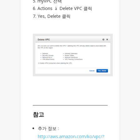
5. myVPC 선택
6. Actions
Delete VPC 클릭
à
7. Yes, Delete 클릭
참고
추가 정보 :
http://aws.amazon.com/ko/vpc/?