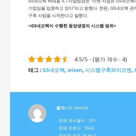
GS네오텍 하태용 ICT사업팀장은 “이번 사업은 GS네오텍
기업임을 입증하고 있다”라고 밝혔다. 한편, GS네오텍 
구축 사업을 시작한다고 말했다.
<GS네오텍이 수행한 동양생명의 시스템 범위>
4.5/5 - (평가 개수 : 4)
태그 :
GS네오텍
,
wisen
,
시스템구축와이즈엔
,
필자:
GS Neotek
전체 게시물수 : 251
전체 조회수 : 9042
필자의 모든 글 보기 →