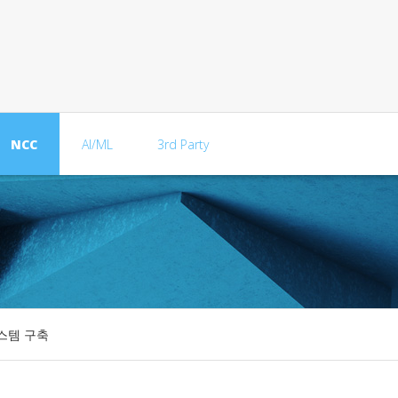
NCC
AI/ML
3rd Party
스템 구축