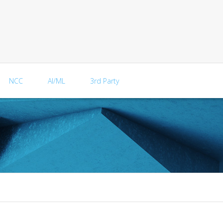
NCC
AI/ML
3rd Party